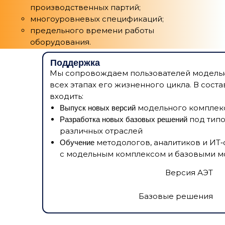
производственных партий;
многоуровневых спецификаций;
предельного времени работы
оборудования.
1 / 5
заказ поставщику, перемещение, потери и
Управление сценариями расчётов и
хранение продукции;
Поддержка
сравнительный анализ вариантов.
движение автотранспорта;
Мы сопровождаем пользователей модельн
с учётом факта за прошедшие дни,
всех этапах его жизненного цикла. В сост
Скачать базовое решение
Презентация решения
резервов, закупочных партий, длительности
входить:
поставки, стоимости хранения и потерь от
модельного комплек
Выпуск новых версий
Подробнее
дефицита, расстояний, параметров
под типо
Разработка новых базовых решений
автопарка и др.
различных отраслей
методологов, аналитиков и ИТ‑
Обучение
с модельным комплексом и базовыми 
Версия АЭТ
Базовые решения